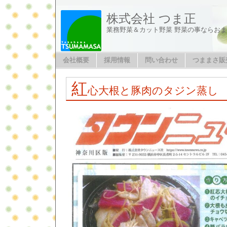
株式会社 つま正
業務野菜＆カット野菜 野菜の事ならお
会社概要
採用情報
問い合わせ
つままさ販
紅
心大根と豚肉のタジン蒸し