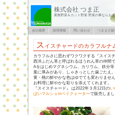
株式会社 つま正
業務野菜＆カット野菜 野菜の事ならお
会社概要
採用情報
問い合わせ
つままさ販
ス
イスチャードのカラフルナ
カラフルさに思わずワクワクする『スイス
西洋ふだん草と呼ばれるほうれん草の仲間
Aをはじめマグネシウム、カリウム、鉄分等
葉に厚みがあり、しゃきっとした歯ごたえ
黄・桃の鮮やかな色はゆでても変わりませ
お料理に鮮やかな彩りを添えてくれます。
『スイスチャード』 は2022年３月12日の
い
ぱいマルシェinベイクォーター
で販売しまし