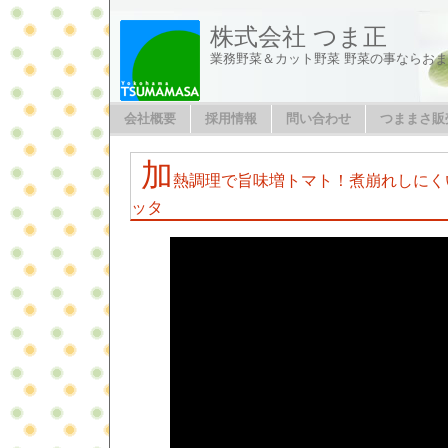
株式会社 つま正
業務野菜＆カット野菜 野菜の事ならお
会社概要
採用情報
問い合わせ
つままさ販
加
熱調理で旨味増トマト！煮崩れしにく
ッタ