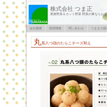
株式会社 つま正
業務野菜＆カット野菜 野菜の事ならお
会社概要
採用情報
問い合わせ
つままさ販
丸
系八つ頭のたらこチーズ和え