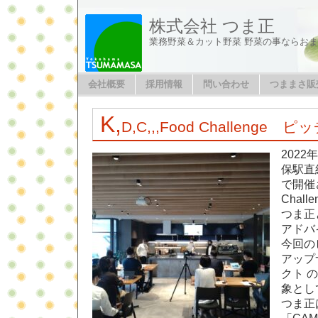
株式会社 つま正
業務野菜＆カット野菜 野菜の事ならお
会社概要
採用情報
問い合わせ
つままさ販
K,
D,C,,,Food Challeng
2022
保駅直結
で開催さ
Chal
つま正
アドバ
今回の
アップ
クト 
象とし
つま正