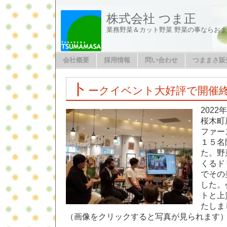
株式会社 つま正
業務野菜＆カット野菜 野菜の事ならお
会社概要
採用情報
問い合わせ
つままさ販
ト
ークイベント大好評で開催
2022
桜木町
ファー
１５名
た。野
くるド
でその
した。
トと上
たしま
（画像をクリックすると写真が見られます