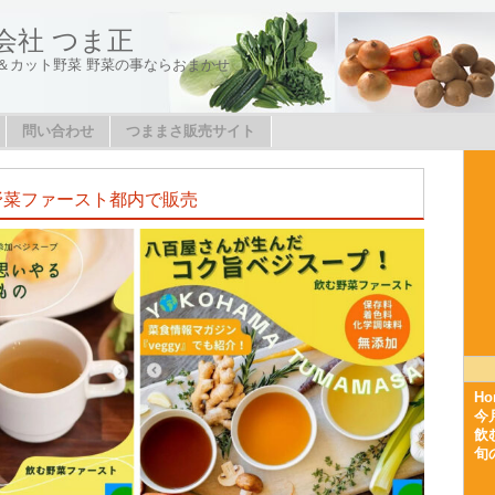
会社 つま正
＆カット野菜 野菜の事ならおまかせ
問い合わせ
つままさ販売サイト
む野菜ファースト都内で販売
Ho
今
飲
旬