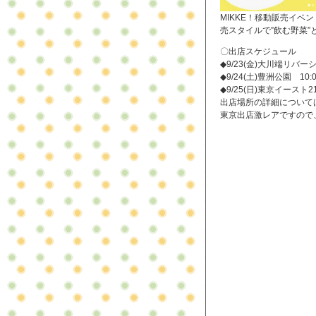
MIKKE！移動販売イ
売スタイルで”飲む野菜”
〇出店スケジュール
◆9/23(金)大川端リバーシティ2
◆9/24(土)豊洲公園 1
◆9/25(日)東京イースト21 
出店場所の詳細について
東京出店激レアですので