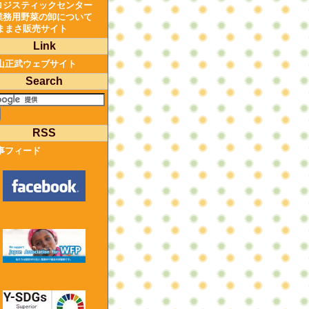
ロジスティックセンター
業務用野菜の卸について
ままさ販売サイト
Link
山正武ウェブサイト
Search
RSS
事フィード