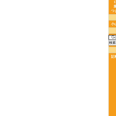
つ
小
記