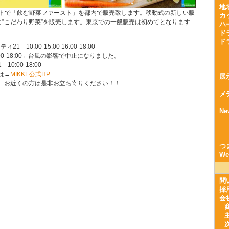
地
ベントで「飲む野菜ファースト」を都内で販売致します。移動式の新しい販
カ
と”こだわり野菜”を販売します。東京での一般販売は初めてとなります
ハ
ド
ド
1 10:00-15:00 16:00-18:00
0:00-18:00←台風の影響で中止になりました。
10:00-18:00
は→
MIKKE公式HP
展
、お近くの方は是非お立ち寄りください！！
メ
Ne
つ
W
問
採
会