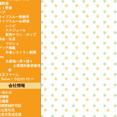
場野菜
ット野菜
ーブ
ライブスルー業務用
ライブスルーde野菜
レシピ
スケジュール
配布チラシ・ポップ
示会・出店
マルシェ
ディア掲載
外食レストラン新聞
ws
生産地へ津々浦々
お客様対象研修視
察
ま正ファーム
e Serve！小山ガバナー
会社情報
い合わせ
用情報
社概要
商標登録許可証
主な取引先
次世代育成支援