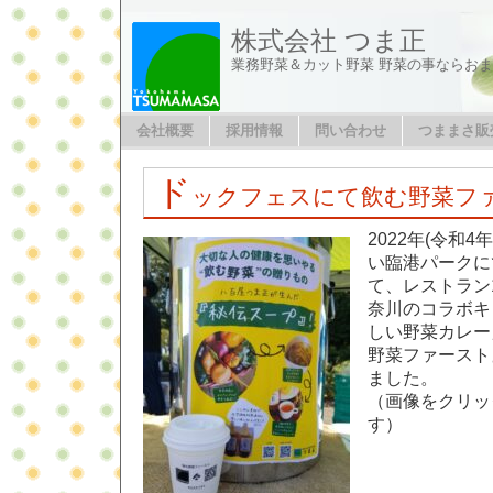
株式会社 つま正
業務野菜＆カット野菜 野菜の事ならお
会社概要
採用情報
問い合わせ
つままさ販
ド
ックフェスにて飲む野菜フ
2022年(令和4
い臨港パークに
て、レストラン
奈川のコラボキ
しい野菜カレー
野菜ファースト
ました。
（画像をクリッ
す）