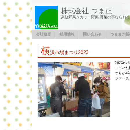
株式会社 つま正
業務野菜＆カット野菜 野菜の事ならお
会社概要
採用情報
問い合わせ
つままさ販
横
浜市場まつり2023
2023(
っていた
つりが4
ファース