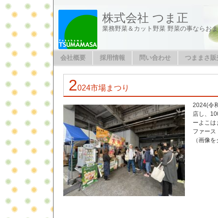
株式会社 つま正
業務野菜＆カット野菜 野菜の事ならお
会社概要
採用情報
問い合わせ
つままさ販
2
024市場まつり
2024(
店し、1
ーよこは
ファース
（画像を