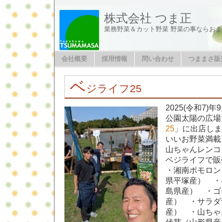
株式会社 つま正
業務野菜＆カット野菜 野菜の事ならお
会社概要
採用情報
問い合わせ
つままさ販
ベ
ジライフ25
2025(令和7)
公園太陽の広場
25
」に出店し
いいお野菜満載と
山ちゃんレンコ
ベジライフで販
・湘南ポモロン
県平塚産） ・
島県産） ・ゴ
産） ・サラダ
産） ・山ちゃ