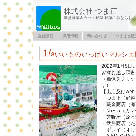
株式会社 つま正
業務野菜＆カット野菜 野菜の事ならお
会社概要
採用情報
問い合わせ
つままさ販
1/
8いいものいっぱいマルシェ
2022年1月8
皆様お越し頂き
（画像をクリッ
す）
【出店及びwe
・つま正（野菜
・蔦金商店（海
・N.esta（カ
・芳野屋（原木
・武居商店（た
・ボレイ（オリ