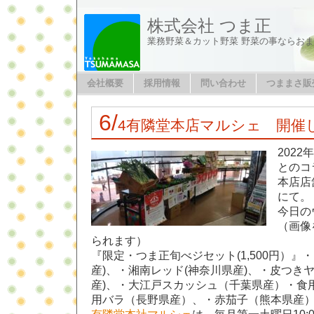
株式会社 つま正
業務野菜＆カット野菜 野菜の事ならお
会社概要
採用情報
問い合わせ
つままさ販
6/
4有隣堂本店マルシェ 開催
2022
とのコ
本店店
にて。
今日の
（画像
られます）
『限定・つま正旬べジセット(1,500円）』
産)、・湘南レッド(神奈川県産)、・皮つき
産)、・大江戸スカッシュ（千葉県産）・食用
用バラ（長野県産）、・赤茄子（熊本県産