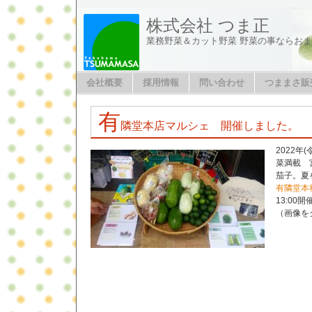
株式会社 つま正
業務野菜＆カット野菜 野菜の事ならお
会社概要
採用情報
問い合わせ
つままさ販
有
隣堂本店マルシェ 開催しました。
2022年
菜満載 
茄子。夏
有隣堂本
13:00
（画像を