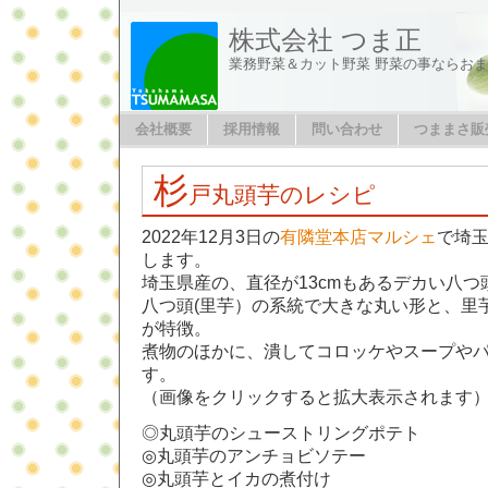
株式会社 つま正
業務野菜＆カット野菜 野菜の事ならお
会社概要
採用情報
問い合わせ
つままさ販
杉
戸丸頭芋のレシピ
2022年12月3日の
有隣堂本店マルシェ
で埼
します。
埼玉県産の、直径が13cmもあるデカい八つ
八つ頭(里芋）の系統で大きな丸い形と、里
が特徴。
煮物のほかに、潰してコロッケやスープや
す。
（画像をクリックすると拡大表示されます
◎丸頭芋のシューストリングポテト
◎丸頭芋のアンチョビソテー
◎丸頭芋とイカの煮付け