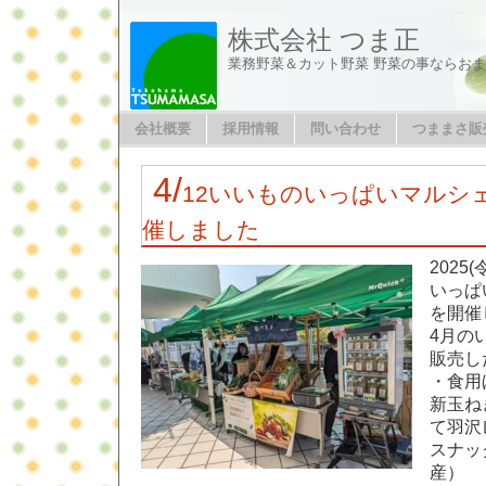
株式会社 つま正
業務野菜＆カット野菜 野菜の事ならお
会社概要
採用情報
問い合わせ
つままさ販
4/
12いいものいっぱいマルシェ
催しました
2025
いっぱ
を開催
4月の
販売し
・食用
新玉ね
て羽沢
スナッ
産） 