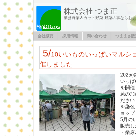
株式会社 つま正
業務野菜＆カット野菜 野菜の事ならお
会社概要
採用情報
問い合わせ
つままさ販
5/
10いいものいっぱいマルシェ
催しました
2025
いっぱ
を開催
葱の加
ださい
を染色
ョップ
5月の
販売し
・桑原