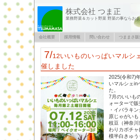
株式会社 つま正
業務野菜＆カット野菜 野菜の事ならお
会社概要
採用情報
問い合わせ
つままさ販
7/
12いいものいっぱいマルシェ
催しました
2025(令和
いマルシェi
た。
7月のいいも
ォーターで販
・イバラキン
原じゃがいも
枝豆（神奈川
わりカボチャ
模半白きゅう