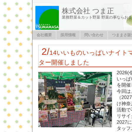
株式会社 つま正
業務野菜＆カット野菜 野菜の事ならお
会社概要
採用情報
問い合わせ
つままさ販
2/
14いいものいっぱいナイトマ
ター開催しました
2026
いっぱ
を開催
今回は
（202
け神奈
活動で
リサイ
202
タッフ