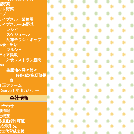
場野菜
ット野菜
ーブ
ライブスルー業務用
ライブスルーde野菜
レシピ
スケジュール
配布チラシ・ポップ
示会・出店
マルシェ
ディア掲載
外食レストラン新聞
ws
生産地へ津々浦々
お客様対象研修視
察
ま正ファーム
e Serve！小山ガバナー
会社情報
い合わせ
用情報
社概要
商標登録許可証
主な取引先
次世代育成支援