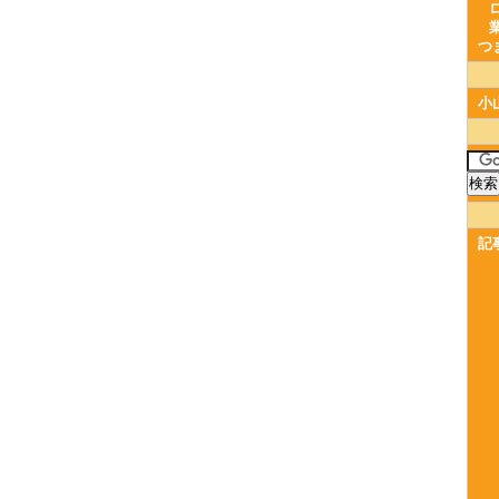
つ
小
記