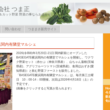
会社 つま正
＆カット野菜 野菜の事ならおまかせ
問い合わせ
つままさ販売サイト
横浜関内有隣堂マルシェ
2026(令和8)年3月20日-21日 関内駅前にオープンした
BASEGATE横浜関内の有隣堂でマルシェを開催し、ワクワ
ク野菜セット（赤かぶ（神奈川県産）、山ちゃん蓮根(茨城
県産)、アグリフルーツトマト(茨城県産)、食用ほおずき(愛
知県産)）と飲む野菜ファーストを販売しました。
「BASEGATE横浜関内有隣堂マルシェ」は、毎月第三土曜
日 10：00-14：00開催。次回は2026年4月18日（土）の
予定です。
Ho
(画像をクリックすると写真が見られます）
今
飲
旬