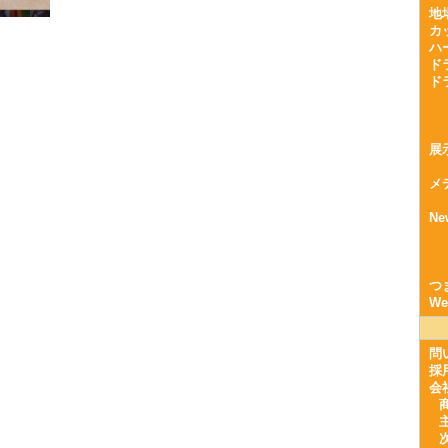
地
カ
ハ
ド
ド
展
メ
Ne
つ
W
問
採
会