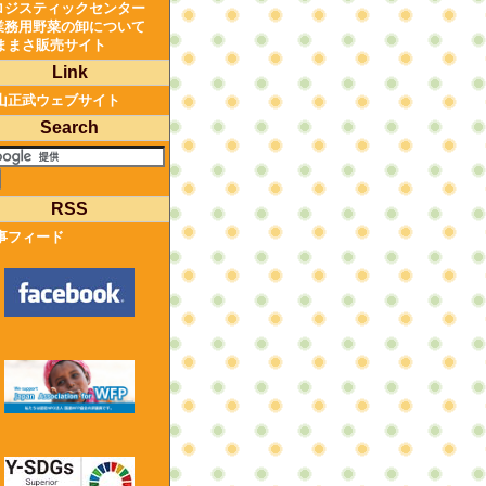
ロジスティックセンター
業務用野菜の卸について
ままさ販売サイト
Link
山正武ウェブサイト
Search
RSS
事フィード