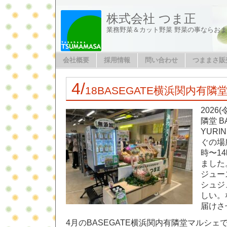
株式会社 つま正
業務野菜＆カット野菜 野菜の事ならお
会社概要
採用情報
問い合わせ
つままさ販
4/
18BASEGATE横浜関内有
2026
隣堂 B
YURIN
ぐの場
時〜1
ました
ジュー
シュジ
しい。
届けさ
4月のBASEGATE横浜関内有隣堂マルシェ