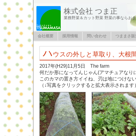
株式会社 つま正
業務野菜＆カット野菜 野菜の事ならお
会社概要
採用情報
問い合わせ
つままさ販
ハ
ウスの外しと草取り、大根
2017年(H29)11月5日 The farm
何だか形になってんじゃん(アマチュアなりに
このカマの置き方イイね、刃は地につけな
（↓写真をクリックすると拡大表示されます