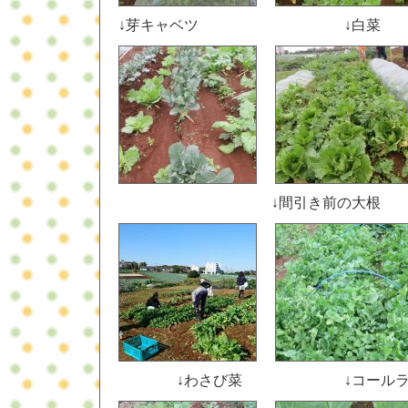
↓芽キャベツ ↓白菜
↓間引き前の
↓わさび菜 ↓コール