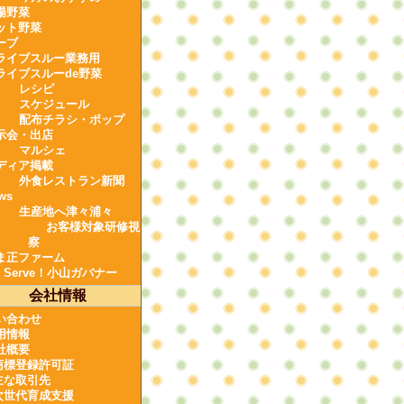
場野菜
ット野菜
ーブ
ライブスルー業務用
ライブスルーde野菜
レシピ
スケジュール
配布チラシ・ポップ
示会・出店
マルシェ
ディア掲載
外食レストラン新聞
ws
生産地へ津々浦々
お客様対象研修視
察
ま正ファーム
e Serve！小山ガバナー
会社情報
い合わせ
用情報
社概要
商標登録許可証
主な取引先
次世代育成支援