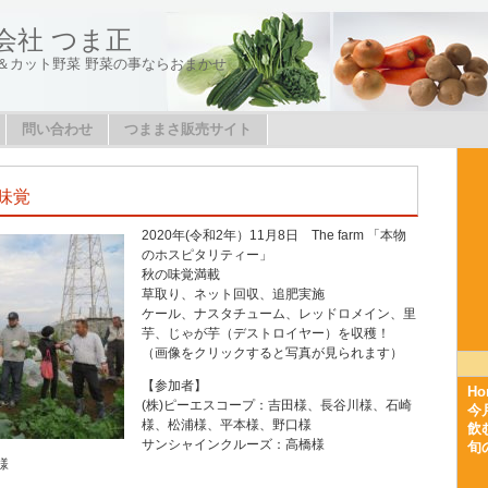
会社 つま正
＆カット野菜 野菜の事ならおまかせ
問い合わせ
つままさ販売サイト
の味覚
2020年(令和2年）11月8日 The farm 「本物
のホスピタリティー」
秋の味覚満載
草取り、ネット回収、追肥実施
ケール、ナスタチューム、レッドロメイン、里
芋、じゃが芋（デストロイヤー）を収穫！
（画像をクリックすると写真が見られます）
【参加者】
Ho
(株)ピーエスコープ：吉田様、長谷川様、石崎
今
様、松浦様、平本様、野口様
飲
サンシャインクルーズ：高橋様
旬
様