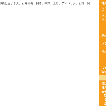
地
部長と息子さん、石井部長、桐澤、中野、上野、ディパック、石野、阿
カ
）
ハ
ド
ド
展
メ
Ne
つ
W
問
採
会