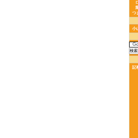
つ
小
記