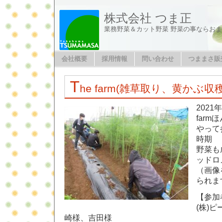
株式会社 つま正
業務野菜＆カット野菜 野菜の事ならお
会社概要
採用情報
問い合わせ
つままさ販
T
he farm(雑草取り、黄かぶ収
2021
farmほ
やって
時期
野菜も
ッドロ
（画像
られま
【参加
(株)
崎様、吉田様