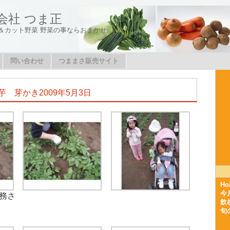
会社 つま正
＆カット野菜 野菜の事ならおまかせ
問い合わせ
つままさ販売サイト
芋 芽かき2009年5月3日
Ho
今
務さ
飲
旬