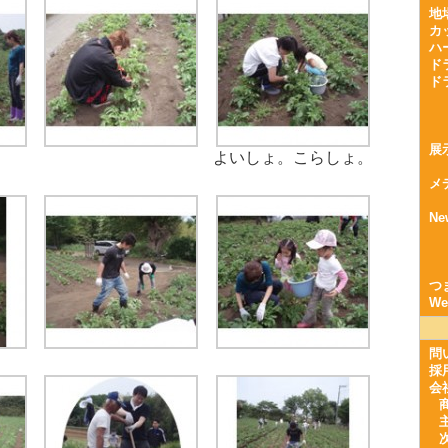
地
カ
ハ
ド
ド
展
よいしょ。こらしょ。
メ
Ne
つ
W
問
採
会