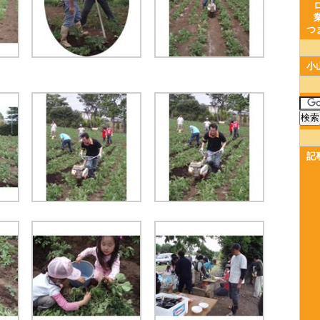
つ
小
記