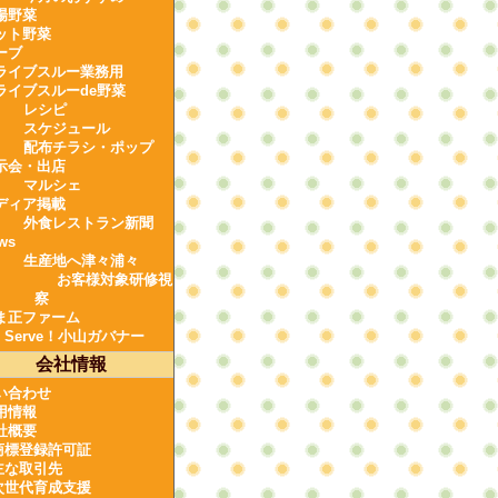
場野菜
ット野菜
ーブ
ライブスルー業務用
ライブスルーde野菜
レシピ
スケジュール
配布チラシ・ポップ
示会・出店
マルシェ
ディア掲載
外食レストラン新聞
ws
生産地へ津々浦々
お客様対象研修視
察
ま正ファーム
e Serve！小山ガバナー
会社情報
い合わせ
用情報
社概要
商標登録許可証
主な取引先
次世代育成支援