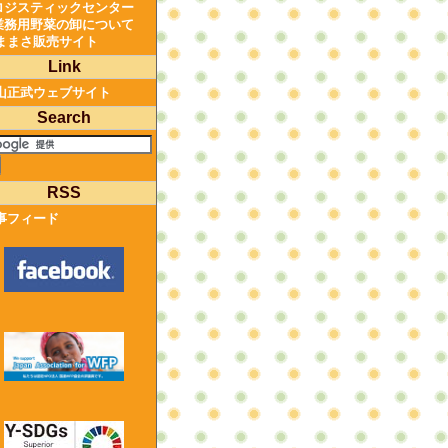
ロジスティックセンター
業務用野菜の卸について
ままさ販売サイト
Link
山正武ウェブサイト
Search
RSS
事フィード