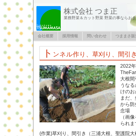
株式会社 つま正
業務野菜＆カット野菜 野菜の事ならお
会社概要
採用情報
問い合わせ
つままさ販
ト
ンネル作り、草刈り、間引
2022
TheFar
大根間
うなる
けのお
まだ、
から防
念場
（画像
られま
(作業)草刈り、間引き（三浦大根、聖護院