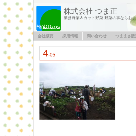
株式会社 つま正
業務野菜＆カット野菜 野菜の事ならお
会社概要
採用情報
問い合わせ
つままさ販
4
-05