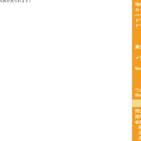
写真が見られます）
地
カ
ハ
ド
ド
展
メ
Ne
つ
W
問
採
会