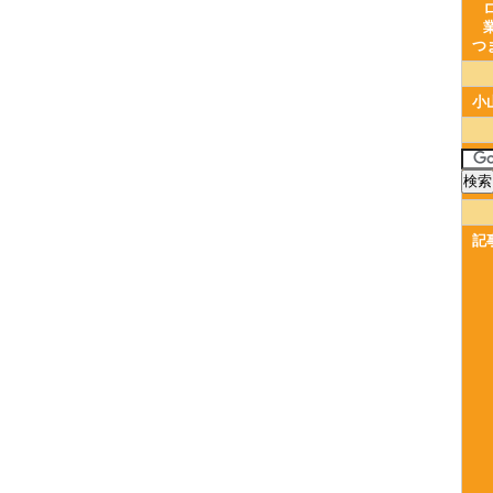
つ
小
記