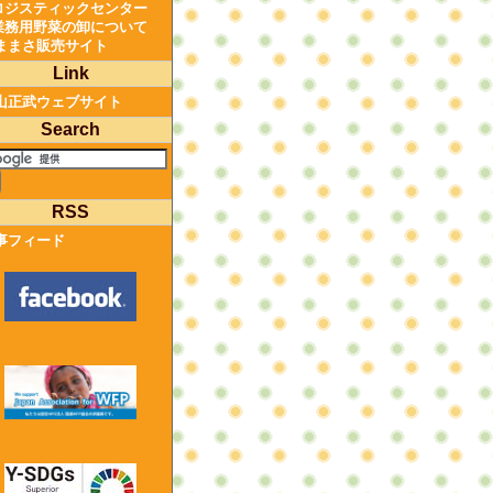
ロジスティックセンター
業務用野菜の卸について
ままさ販売サイト
Link
山正武ウェブサイト
Search
RSS
事フィード