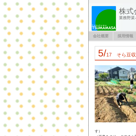
株式
業務野菜
会社概要
採用情報
5/
17 そら豆
す）