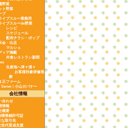
場野菜
ット野菜
ーブ
ライブスルー業務用
ライブスルーde野菜
レシピ
スケジュール
配布チラシ・ポップ
示会・出店
マルシェ
ディア掲載
外食レストラン新聞
ws
生産地へ津々浦々
お客様対象研修視
察
ま正ファーム
e Serve！小山ガバナー
会社情報
い合わせ
用情報
社概要
商標登録許可証
主な取引先
次世代育成支援