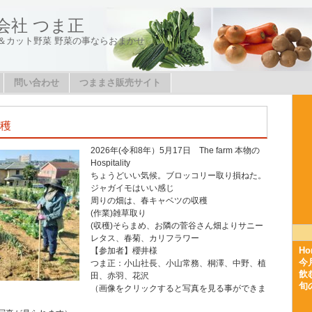
会社 つま正
＆カット野菜 野菜の事ならおまかせ
問い合わせ
つままさ販売サイト
収穫
2026年(令和8年）5月17日 The farm 本物の
Hospitality
ちょうどいい気候。ブロッコリー取り損ねた。
ジャガイモはいい感じ
周りの畑は、春キャベツの収穫
(作業)雑草取り
(収穫)そらまめ、お隣の菅谷さん畑よりサニー
レタス、春菊、カリフラワー
Ho
【参加者】櫻井様
今
つま正：小山社長、小山常務、桐澤、中野、植
飲
田、赤羽、花沢
旬
（画像をクリックすると写真を見る事ができま