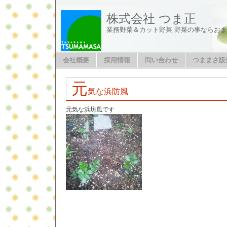
株式会社 つま正
業務野菜＆カット野菜 野菜の事ならお
会社概要
採用情報
問い合わせ
つままさ販
元
気な浜防風
元気な浜坊風です