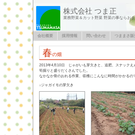
株式会社 つま正
業務野菜＆カット野菜 野菜の事ならお
会社概要
採用情報
問い合わせ
つままさ販
春
の畑
2013年4月10日 じゃがいも芽欠きと、追肥、スナック
筍掘りと盛りだくさんでした。
なかなか骨のおれる作業、収穫にこんなに時間がかかるので
↓ジャガイモの芽欠き