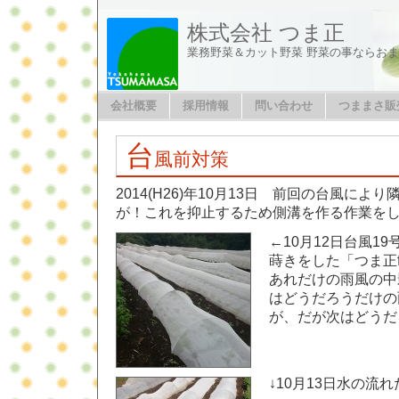
株式会社 つま正
業務野菜＆カット野菜 野菜の事ならお
会社概要
採用情報
問い合わせ
つままさ販
台
風前対策
2014(H26)年10月13日 前回の台風に
が！これを抑止するため側溝を作る作業を
←10月12日台風1
蒔きをした「つま正f
あれだけの雨風の中
はどうだろうだけの
が、だが次はどうだ
↓10月13日水の流