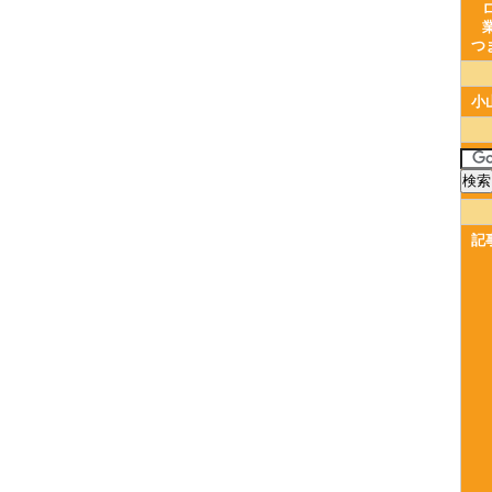
つ
小
記