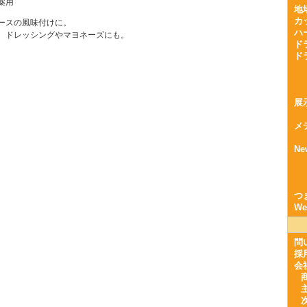
薬用
地
カ
ースの風味付けに。
ハ
、ドレッシングやマヨネーズにも。
ド
ド
展
メ
Ne
つ
W
問
採
会