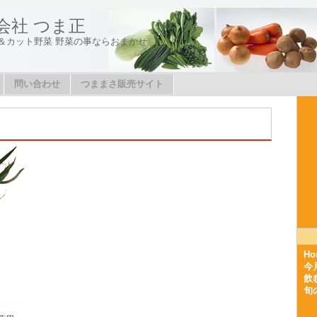
会社 つま正
＆カット野菜 野菜の事ならおまかせ
問い合わせ
つままさ販売サイト
Ho
今
飲
旬