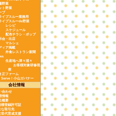
場野菜
ット野菜
ーブ
ライブスルー業務用
ライブスルーde野菜
レシピ
スケジュール
配布チラシ・ポップ
示会・出店
マルシェ
ディア掲載
外食レストラン新聞
ws
生産地へ津々浦々
お客様対象研修視
察
ま正ファーム
e Serve！小山ガバナー
会社情報
い合わせ
用情報
社概要
商標登録許可証
主な取引先
次世代育成支援