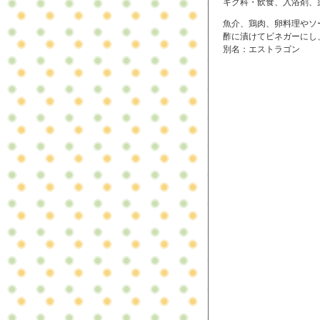
キク科・飲食、入浴剤、
魚介、鶏肉、卵料理やソ
酢に漬けてビネガーにし
別名：エストラゴン