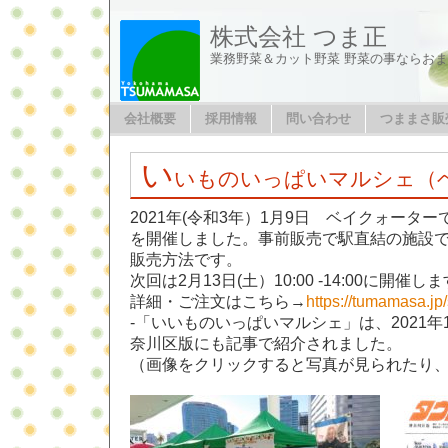
株式会社 つま正
業務野菜＆カット野菜 野菜の事ならお
会社概要
採用情報
問い合わせ
つままさ販
い
いものいっぱいマルシェ（
2021年(令和3年）1月9日 ベイクォータ
を開催しました。事前販売で駅直結の施設
販売方法です。
次回は2月13日(土）10:00 -14:00に開催し
詳細・ご注文はこちら→
https://tumamasa.jp
-「いいものいっぱいマルシェ」は、2021年
奈川区版にも記事で紹介されました。
（画像をクリックすると写真が見られたり