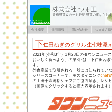
株式会社 つま正
業務野菜＆カット野菜 野菜の事ならお
会社概要
採用情報
問い合わせ
つままさ販
下
仁田ねぎのグリル生七味添
2021年(令和3年）1月28日のタウンニュ
おいしく食べよう」の第8回は「下仁田ねぎ
す。
外食産業で取引される一般には知られてい
シリーズコーナーで、モスダイニング
che
の山田千宏統括シェフにご協力頂き、レシ
（画像をクリックすると拡大表示されます