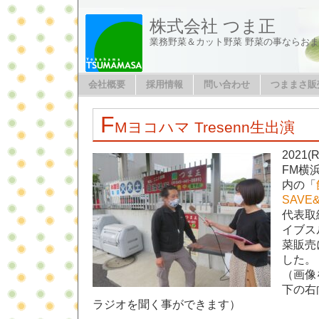
株式会社 つま正
業務野菜＆カット野菜 野菜の事ならお
会社概要
採用情報
問い合わせ
つままさ販
F
Mヨコハマ Tresenn生出演
2021
FM横浜
内の「
SAVE
代表取
イブス
菜販売
した。
（画像
下の右
ラジオを聞く事ができます）