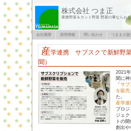
株式会社 つま正
業務野菜＆カット野菜 野菜の事ならお
会社概要
採用情報
問い合わせ
つままさ販
産
学連携 サブスクで新鮮野
聞）
2021
聞に神
「
サブ
を販売
た。
産学連
プロジ
ジェク
トの開
創出や