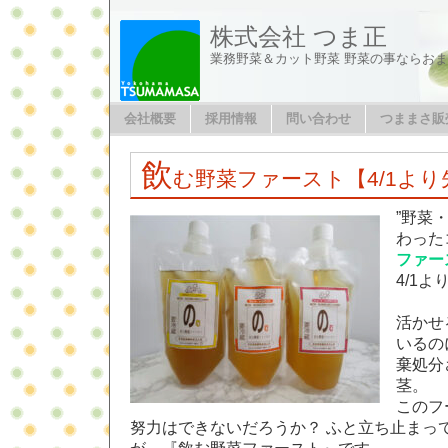
株式会社 つま正
業務野菜＆カット野菜 野菜の事ならお
会社概要
採用情報
問い合わせ
つままさ販
飲
む野菜ファースト【4/1より
”野菜
わった
ファー
4/1よ
活かせ
いるの
棄処分
茎。
このフ
努力はできないだろうか？ ふと立ち止まっ