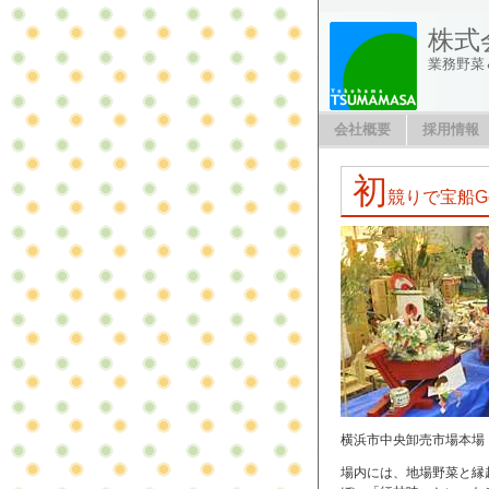
株式
業務野菜
会社概要
採用情報
初
競りで宝船G
横浜市中央卸売市場本場
場内には、地場野菜と縁