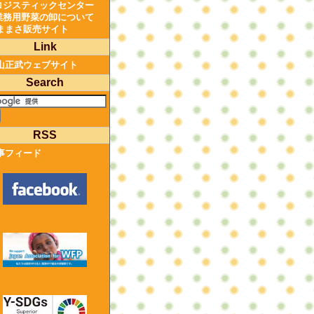
ロジスティックセンター
業務用野菜の卸について
ままさ販売サイト
Link
山正武ウェブサイト
Search
RSS
事フィード