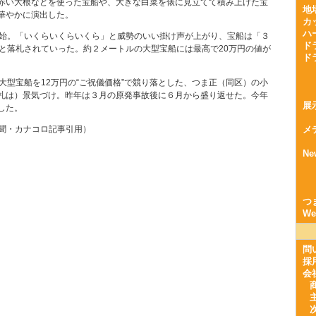
赤い大根などを使った宝船や、大きな白菜を俵に見立てて積み上げた宝
地
華やかに演出した。
カ
ハ
開始。「いくらいくらいくら」と威勢のいい掛け声が上がり、宝船は「３
ド
々と落札されていった。約２メートルの大型宝船には最高で20万円の値が
ド
大型宝船を12万円の“ご祝儀価格”で競り落とした、つま正（同区）の小
札は）景気づけ。昨年は３月の原発事故後に６月から盛り返せた。今年
展
した。
聞・カナコロ記事引用）
メ
Ne
つ
W
問
採
会