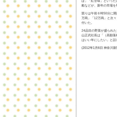
ぼ」「紅甘味」といった
船などが、新年の市場を
競りは午前６時50分に
万両」「12万両」と次
付いた。
24品目の野菜が盛られた
山正武社長は「（高額落
はいい年にしたい」と話
(
2012年1月6日
神奈川新