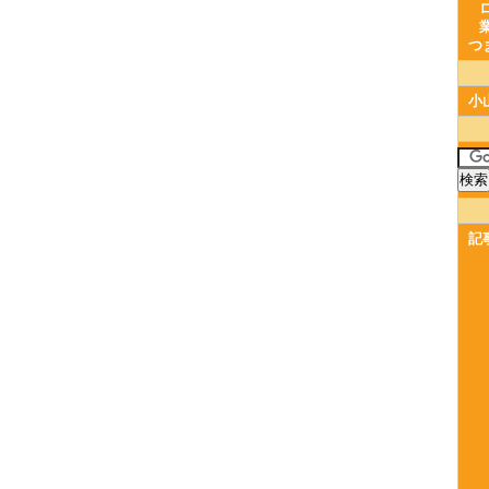
つ
小
記