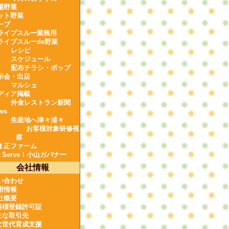
場野菜
ット野菜
ーブ
ライブスルー業務用
ライブスルーde野菜
レシピ
スケジュール
配布チラシ・ポップ
示会・出店
マルシェ
ディア掲載
外食レストラン新聞
ws
生産地へ津々浦々
お客様対象研修視
察
ま正ファーム
e Serve！小山ガバナー
会社情報
い合わせ
用情報
社概要
商標登録許可証
主な取引先
次世代育成支援