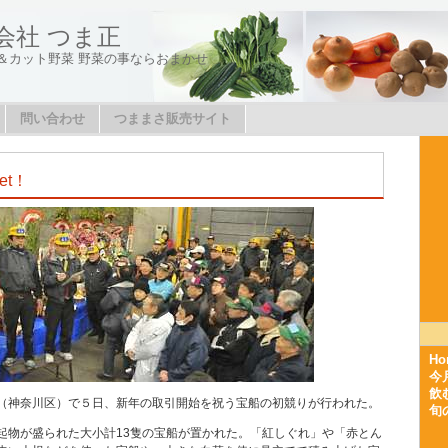
会社 つま正
＆カット野菜 野菜の事ならおまかせ
問い合わせ
つままさ販売サイト
et！
Ho
今
飲
（神奈川区）で５日、新年の取引開始を祝う宝船の初競りが行われた。
旬
起物が盛られた大小計13隻の宝船が置かれた。「紅しぐれ」や「赤とん