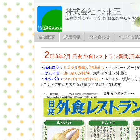
株式会社 つま正
業務野菜＆カット野菜 野菜の事ならお
会社概要
採用情報
問い合わせ
つままさ販
2
018年2月 日食 外食レストラン新聞(日
・
塩セロリ
：
ミネラル豊富な沖縄育ち
・ヘルシーイメージ
・
ヤムイモ
：
強い粘りが特徴
・大和芋を使う料理に
・
ルタバカ：
ジャガイモの代わりに
・ホクホクで煮崩れな
↓クリックすると大きな画像でご覧いただけます。