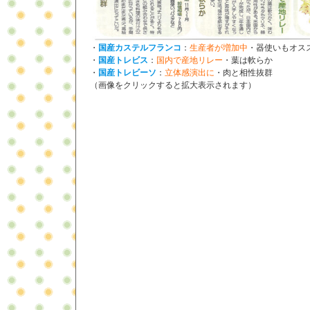
・
国産カステルフランコ
：
生産者が増加中
・器使いもオス
・
国産トレビス
：
国内で産地リレー
・葉は軟らか
・
国産トレビーソ
：
立体感演出に
・肉と相性抜群
（画像をクリックすると拡大表示されます）