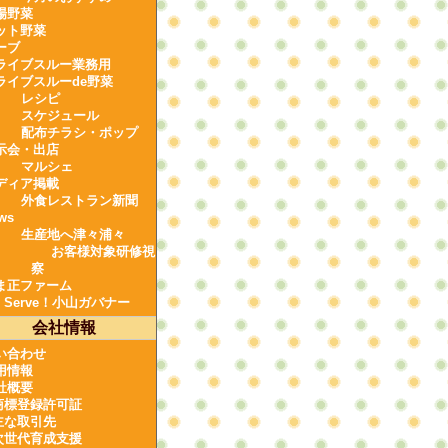
場野菜
ット野菜
ーブ
ライブスルー業務用
ライブスルーde野菜
レシピ
スケジュール
配布チラシ・ポップ
示会・出店
マルシェ
ディア掲載
外食レストラン新聞
ws
生産地へ津々浦々
お客様対象研修視
察
ま正ファーム
e Serve！小山ガバナー
会社情報
い合わせ
用情報
社概要
商標登録許可証
主な取引先
次世代育成支援