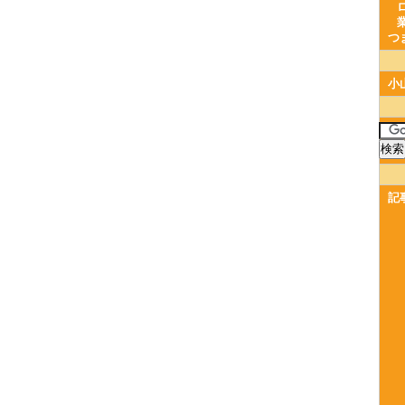
つ
小
記