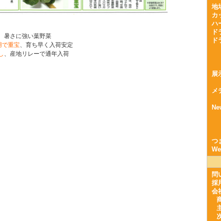
地
カ
ハ
ド
、暑さに強い葉野菜
ド
用で重宝
、育ち早く入荷安定
し
、産地リレーで通年入荷
展
メ
Ne
つ
W
問
採
会