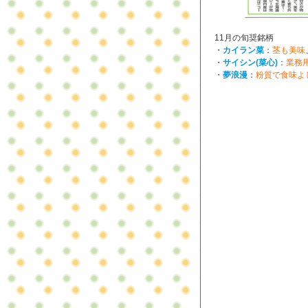
11月の旬奨銘柄
・
カイラン菜
：
茎も美味
・
サイシン(菜心)
：
業務
・
夢浪漫
：
粉質で食味よ