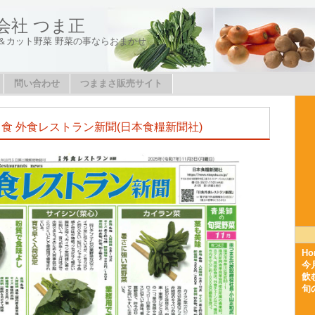
会社 つま正
＆カット野菜 野菜の事ならおまかせ
問い合わせ
つままさ販売サイト
 日食 外食レストラン新聞(日本食糧新聞社)
Ho
今
飲
旬