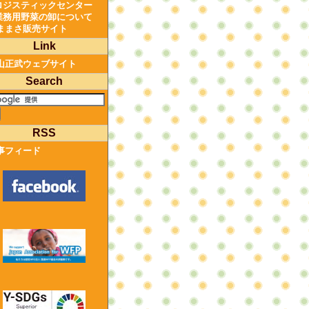
ロジスティックセンター
業務用野菜の卸について
ままさ販売サイト
Link
山正武ウェブサイト
Search
RSS
事フィード