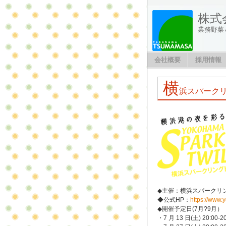
株式
業務野菜
会社概要
採用情報
横
浜スパーク
◆主催：横浜スパークリ
◆公式HP：
https://www.
◆開催予定日(7月?9月）
・7 月 13 日(土) 20:00-