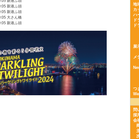
20:05 新港ふ頭
地
20:05 新港ふ頭
カ
20:05 新港ふ頭
ハ
20:05 大さん橋
ド
20:05 新港ふ頭
ド
展
メ
Ne
つ
W
問
採
会