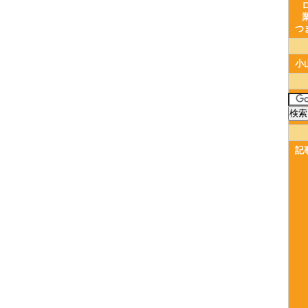
つ
小
記