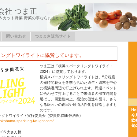
会社 つま正
＆カット野菜 野菜の事ならおまかせ
問い合わせ
つままさ販売サイト
リングトワイライトに協賛しています。
つま正は「横浜スパークリングトワイライト
2024」に協賛しております。
横浜スパークリングトワイライトは、5分程度
の短時間花火を冬季も含めた通年・週末を中心
に横浜港周辺で打上げられます。周辺イベント
に合わせて打上げることで来街者の滞在時間を
延ばし、回遊性向上、宿泊の促進を図り、さら
なる賑わいの創出や経済活性化を目指しますも
Ho
のです。
今
ングトワイライト実行委員会（委員長:岡田伸浩氏)
飲
yokohama-sparkling-twilight.com/
旬
20:05 大さん橋