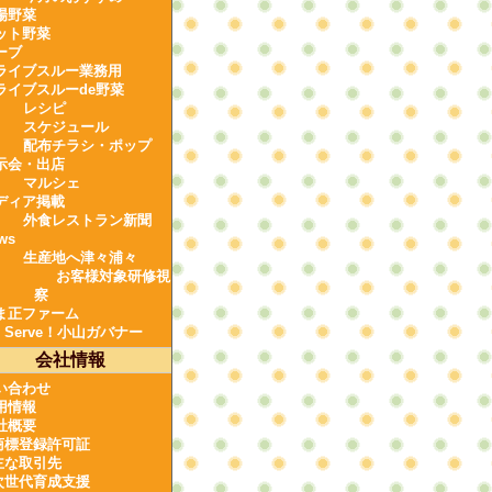
場野菜
ット野菜
ーブ
ライブスルー業務用
ライブスルーde野菜
レシピ
スケジュール
配布チラシ・ポップ
示会・出店
マルシェ
ディア掲載
外食レストラン新聞
ws
生産地へ津々浦々
お客様対象研修視
察
ま正ファーム
e Serve！小山ガバナー
会社情報
い合わせ
用情報
社概要
商標登録許可証
主な取引先
次世代育成支援