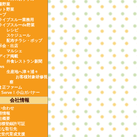
場野菜
ット野菜
ーブ
ライブスルー業務用
ライブスルーde野菜
レシピ
スケジュール
配布チラシ・ポップ
示会・出店
マルシェ
ディア掲載
外食レストラン新聞
ws
生産地へ津々浦々
お客様対象研修視
察
ま正ファーム
e Serve！小山ガバナー
会社情報
い合わせ
用情報
社概要
商標登録許可証
主な取引先
次世代育成支援