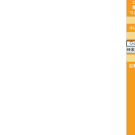
つ
小
記