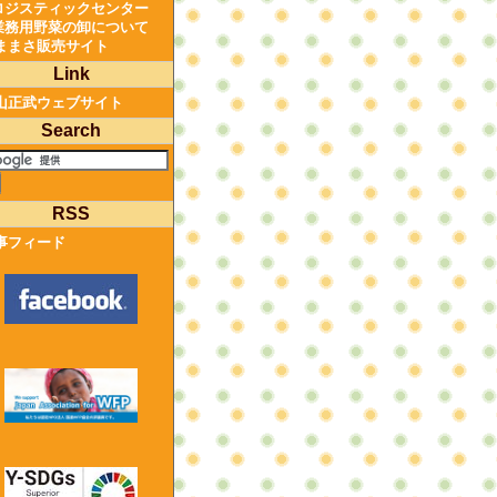
ロジスティックセンター
業務用野菜の卸について
ままさ販売サイト
Link
山正武ウェブサイト
Search
RSS
事フィード