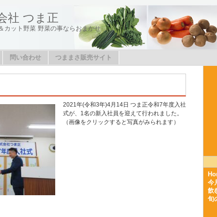
会社 つま正
＆カット野菜 野菜の事ならおまかせ
問い合わせ
つままさ販売サイト
2021年(令和3年)4月14日 つま正令和7年度入社
式が、1名の新入社員を迎えて行われました。
（画像をクリックすると写真がみられます）
Ho
今
飲
旬