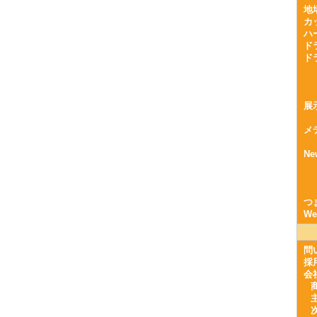
地
カ
ハ
ド
ド
展
メ
Ne
つ
W
問
採
会