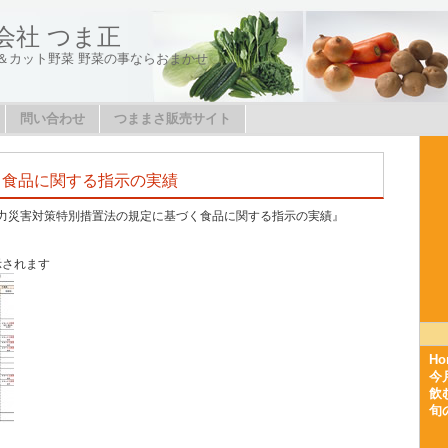
会社 つま正
＆カット野菜 野菜の事ならおまかせ
問い合わせ
つままさ販売サイト
5 食品に関する指示の実績
力災害対策特別措置法の規定に基づく食品に関する指示の実績』
示されます
Ho
今
飲
旬