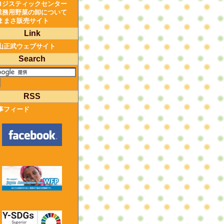
ロジスティックセンター
業務用野菜の卸について
ままさ販売サイト
Link
山正武ウェブサイト
Search
RSS
事フィード