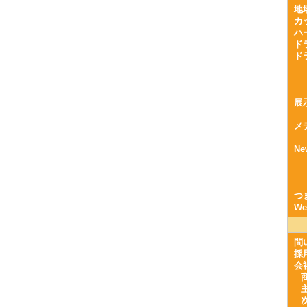
地
カ
ハ
ド
ド
展
メ
Ne
つ
W
問
採
会