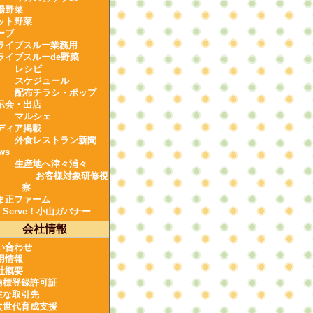
場野菜
ット野菜
ーブ
ライブスルー業務用
ライブスルーde野菜
レシピ
スケジュール
配布チラシ・ポップ
示会・出店
マルシェ
ディア掲載
外食レストラン新聞
ws
生産地へ津々浦々
お客様対象研修視
察
ま正ファーム
e Serve！小山ガバナー
会社情報
い合わせ
用情報
社概要
商標登録許可証
主な取引先
次世代育成支援