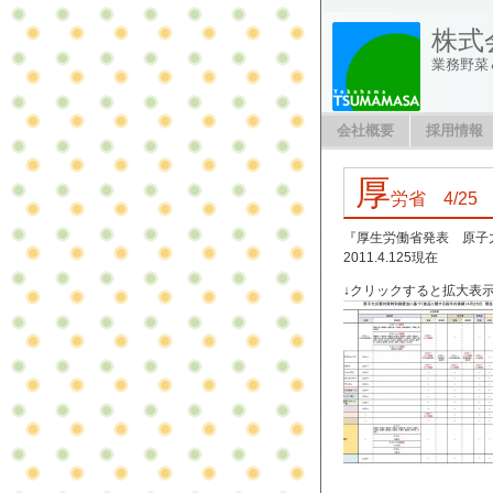
株式
業務野菜
会社概要
採用情報
厚
労省 4/2
『厚生労働省発表 原子
2011.4.125現在
↓クリックすると拡大表