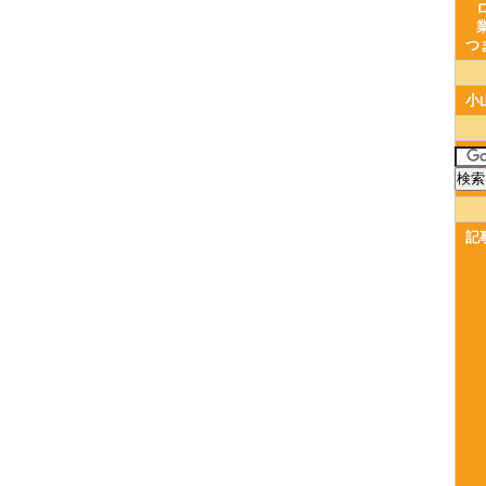
つ
小
記