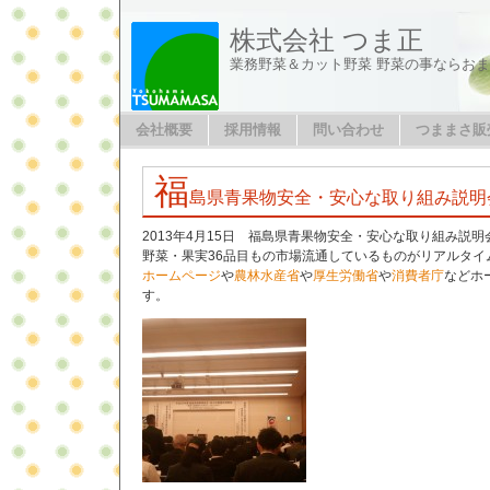
株式会社 つま正
業務野菜＆カット野菜 野菜の事ならお
会社概要
採用情報
問い合わせ
つままさ販
福
島県青果物安全・安心な取り組み説明
2013年4月15日 福島県青果物安全・安心な取り組み説
野菜・果実36品目もの市場流通しているものがリアルタイ
ホームページ
や
農林水産省
や
厚生労働省
や
消費者庁
などホ
す。