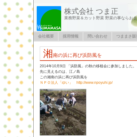
株式会社 つま正
業務野菜＆カット野菜 野菜の事ならお
会社概要
採用情報
問い合わせ
つままさ販
湘
南の浜に再び浜防風を
2014年10月9日 「浜防風」の秋の移植会に参加しました。
先に見えるのは、江ノ島
この湘南の浜に再び浜防風を
ＮＰＯ法人「ゆい」 http://www.npoyuhi.jp/