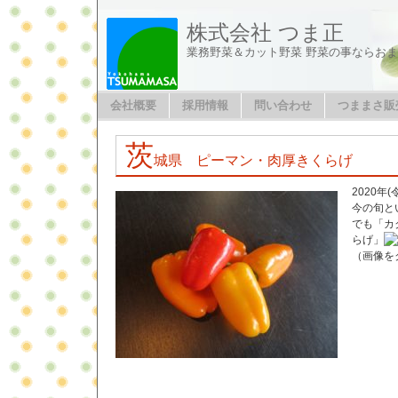
株式会社 つま正
業務野菜＆カット野菜 野菜の事ならお
会社概要
採用情報
問い合わせ
つままさ販
茨
城県 ピーマン・肉厚きくらげ
2020年
今の旬と
でも「カ
らげ」
（画像を