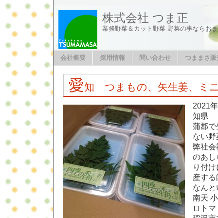
株式会社 つま正
業務野菜＆カット野菜 野菜の事ならお
会社概要
採用情報
問い合わせ
つままさ販
愛
知 つまもの、矢生姜、ミ
2021
知県
蒲郡で
ない野
弊社会
のあし
り付け
産する
なんと
南天 小
ロトマ