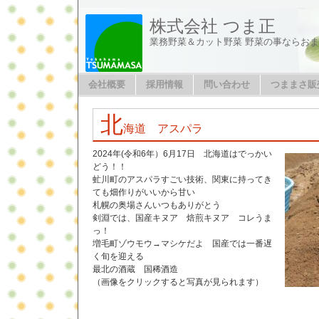
株式会社 つま正
業務野菜＆カット野菜 野菜の事ならお
会社概要
採用情報
問い合わせ
つままさ販
北
海道 アスパラ
2024年(令和6年）6月17日 北海道はでっかい
どう！！
虻川町のアスパラすごい技術、関東に持ってき
ても畑作りがいいから甘い
札幌の奥場さんいつもありがとう
剣淵では、国産キヌア 焙煎キヌア コレうま
っ！
増毛町ゾウモウ→マシケだよ 国産では一番遅
く旬を迎える
最北の酒蔵 国稀酒造
（画像をクリックすると写真が見られます）