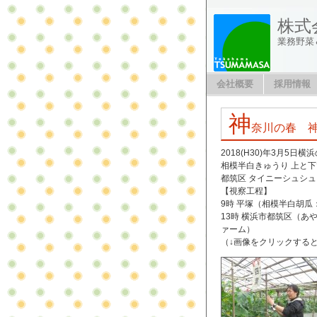
株式
業務野菜
会社概要
採用情報
神
奈川の春 
2018(H30)年3月
相模半白きゅうり 上と下
都筑区 タイニーシュシュ
【視察工程】
9時 平塚（相模半白胡瓜
13時 横浜市都筑区（
ァーム）
（↓画像をクリックする