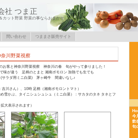
会社 つま正
＆カット野菜 野菜の事ならおまかせ
問い合わせ
つままさ販売サイト
神奈川野菜視察
5日横浜のお客と神奈川野菜視察 神奈川の春 旬がやって参りました！
で味が違う 足柄のとまと 湘南ポモロン 加熱でも生でも
 (サラダ用ミニ白菜) 茅ヶ崎牛 間違いなし♪
：吉川さん）、10時 足柄（湘南ポモロントマト）
あやめ雪かぶ、タイニシュシュシュ（ミニ白菜）：サカタのタネ タネとフ
と拡大表示されます）
Ho
今
飲
旬