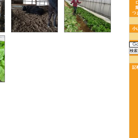
つ
小
記