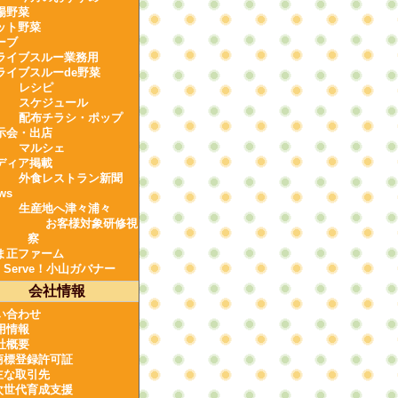
場野菜
ット野菜
ーブ
ライブスルー業務用
ライブスルーde野菜
レシピ
スケジュール
配布チラシ・ポップ
示会・出店
マルシェ
ディア掲載
外食レストラン新聞
ws
生産地へ津々浦々
お客様対象研修視
察
ま正ファーム
e Serve！小山ガバナー
会社情報
い合わせ
用情報
社概要
商標登録許可証
主な取引先
次世代育成支援