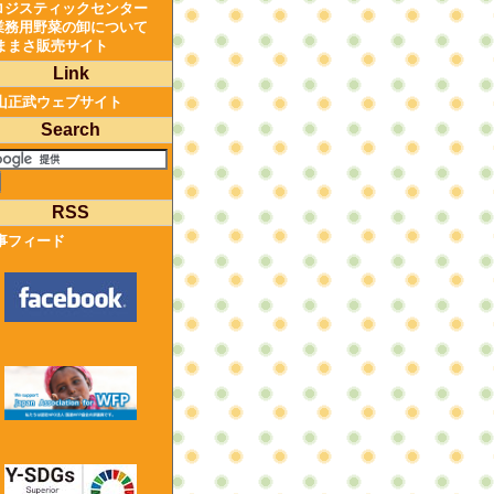
ロジスティックセンター
業務用野菜の卸について
ままさ販売サイト
Link
山正武ウェブサイト
Search
RSS
事フィード