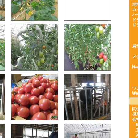
地
カ
ハ
ド
ド
展
メ
Ne
つ
W
問
採
会